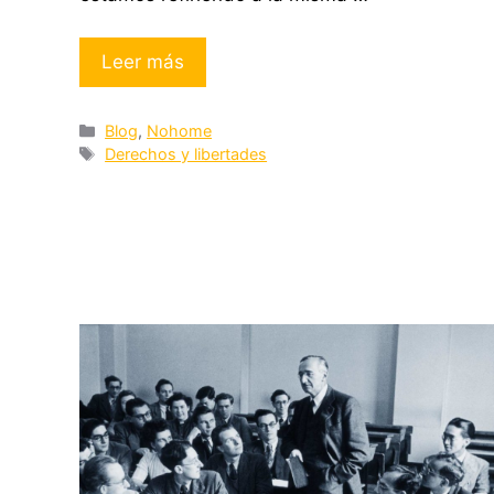
Leer más
Categorías
Blog
,
Nohome
Etiquetas
Derechos y libertades