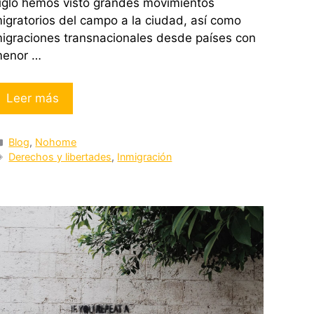
iglo hemos visto grandes movimientos
igratorios del campo a la ciudad, así como
igraciones transnacionales desde países con
enor …
Leer más
Categorías
Blog
,
Nohome
Etiquetas
Derechos y libertades
,
Inmigración