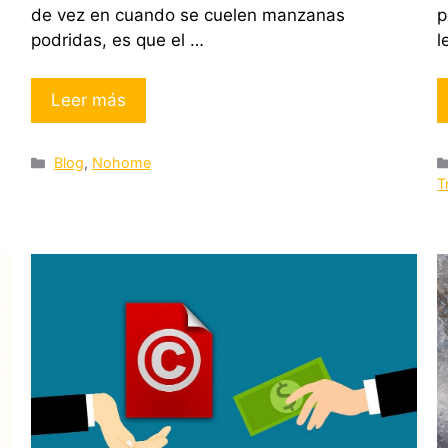
de vez en cuando se cuelen manzanas
p
podridas, es que el …
l
Leer más
Categorías
Blog
,
Nohome
T