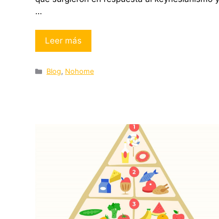
…
Leer más
Categorías
Blog
,
Nohome