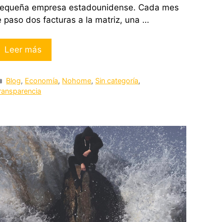
equeña empresa estadounidense. Cada mes
e paso dos facturas a la matriz, una …
Leer más
Categorías
Blog
,
Economía
,
Nohome
,
Sin categoría
,
ransparencia