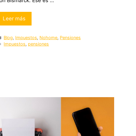
on Bismarck: Ese es …
Leer más
Categorías
Blog
,
Impuestos
,
Nohome
,
Pensiones
Etiquetas
Impuestos
,
pensiones