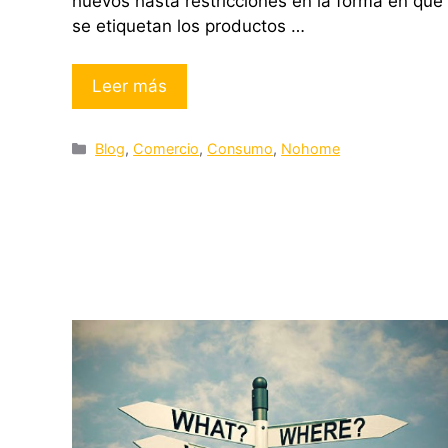
huevos hasta restricciones en la forma en que
se etiquetan los productos …
Leer más
Categorías
Blog
,
Comercio
,
Consumo
,
Nohome