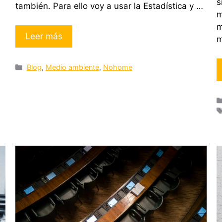
s
también. Para ello voy a usar la Estadística y …
m
m
Leer más
m
Categorías
Blog
,
Medio ambiente
,
Nohome