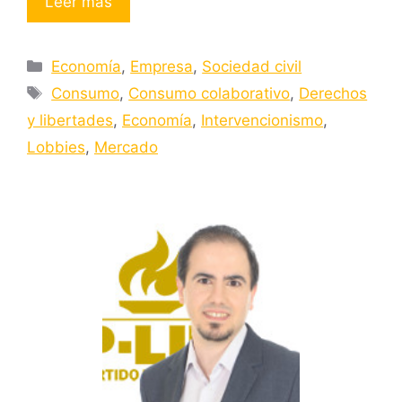
Leer más
Categorías
Economía
,
Empresa
,
Sociedad civil
Etiquetas
Consumo
,
Consumo colaborativo
,
Derechos
y libertades
,
Economía
,
Intervencionismo
,
Lobbies
,
Mercado