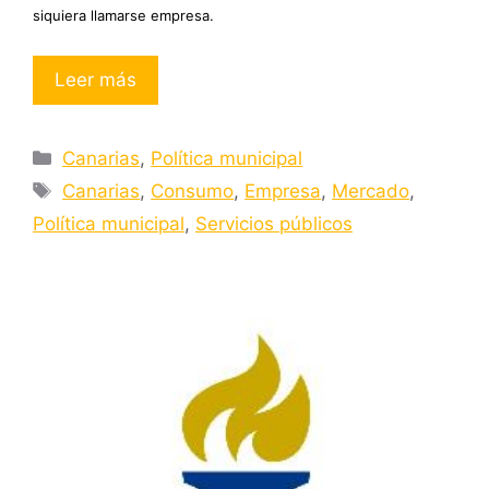
siquiera llamarse empresa.
Leer más
Categorías
Canarias
,
Política municipal
Etiquetas
Canarias
,
Consumo
,
Empresa
,
Mercado
,
Política municipal
,
Servicios públicos