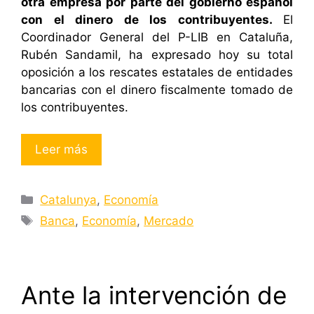
otra empresa por parte del gobierno español
con el dinero de los contribuyentes.
El
Coordinador General del P-LIB en Cataluña,
Rubén Sandamil, ha expresado hoy su total
oposición a los rescates estatales de entidades
bancarias con el dinero fiscalmente tomado de
los contribuyentes.
Leer más
Categorías
Catalunya
,
Economía
Etiquetas
Banca
,
Economía
,
Mercado
Ante la intervención de