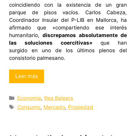
coincidiendo con la existencia de un gran
parque de pisos vacíos. Carlos Cabeza,
Coordinador Insular del P-LIB en Mallorca, ha
afirmado que «compartiendo ese interés
humanitario,
discrepamos absolutamente de
las soluciones coercitivas»
que han
surgido en uno de los últimos plenos del
consistorio palmesano.
Leer más
Categorías
Economía
,
Illes Balears
Etiquetas
Consumo
,
Mercado
,
Propiedad