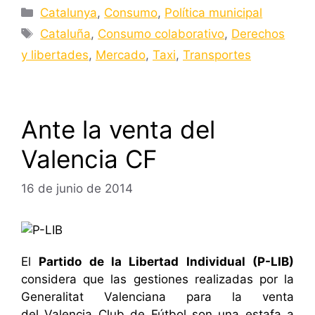
Categorías
Catalunya
,
Consumo
,
Política municipal
Etiquetas
Cataluña
,
Consumo colaborativo
,
Derechos
y libertades
,
Mercado
,
Taxi
,
Transportes
Ante la venta del
Valencia CF
16 de junio de 2014
El
Partido de la Libertad Individual (P-LIB)
considera que las gestiones realizadas por la
Generalitat Valenciana para la venta
del Valencia Club de Fútbol son una estafa a