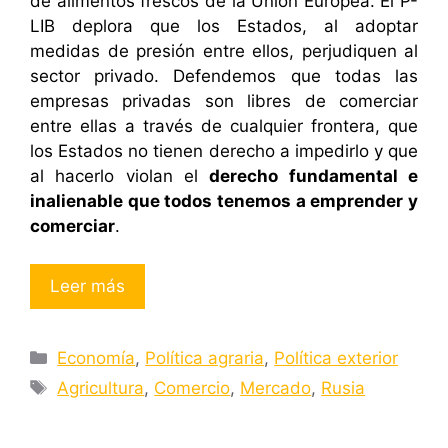
de alimentos frescos de la Unión Europea. El P-
LIB deplora que los Estados, al adoptar
medidas de presión entre ellos, perjudiquen al
sector privado. Defendemos que todas las
empresas privadas son libres de comerciar
entre ellas a través de cualquier frontera, que
los Estados no tienen derecho a impedirlo y que
al hacerlo violan el
derecho fundamental e
inalienable que todos tenemos a emprender y
comerciar
.
Leer más
Categorías
Economía
,
Política agraria
,
Política exterior
Etiquetas
Agricultura
,
Comercio
,
Mercado
,
Rusia