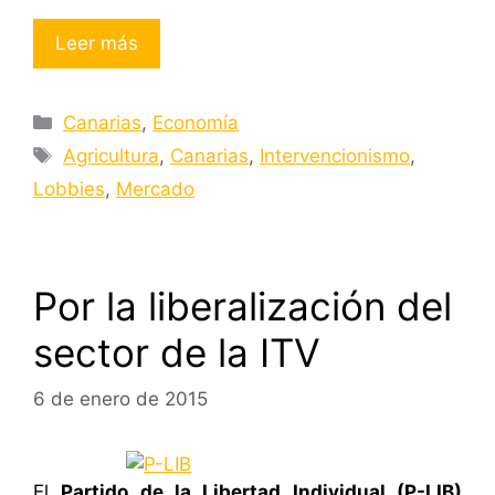
Leer más
Categorías
Canarias
,
Economía
Etiquetas
Agricultura
,
Canarias
,
Intervencionismo
,
Lobbies
,
Mercado
Por la liberalización del
sector de la ITV
6 de enero de 2015
El
Partido de la Libertad Individual (P-LIB)