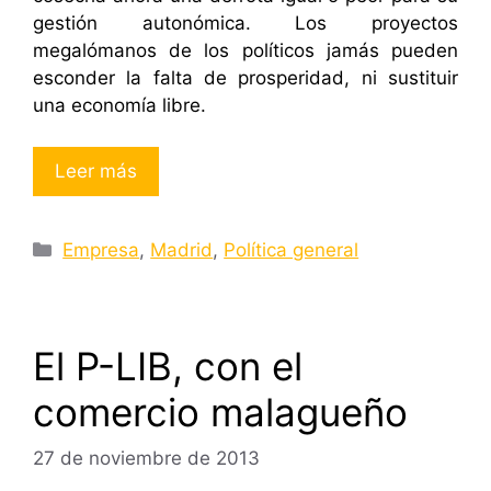
gestión autonómica. Los proyectos
megalómanos de los políticos jamás pueden
esconder la falta de prosperidad, ni sustituir
una economía libre.
Leer más
Categorías
Empresa
,
Madrid
,
Política general
El P-LIB, con el
comercio malagueño
27 de noviembre de 2013