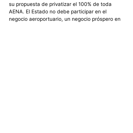
su propuesta de privatizar el 100% de toda
AENA. El Estado no debe participar en el
negocio aeroportuario, un negocio próspero en
manos privadas pero que …
Leer más
Categorías
Economía
,
Empresa
Celebramos el avance
del cooperativismo
murciano