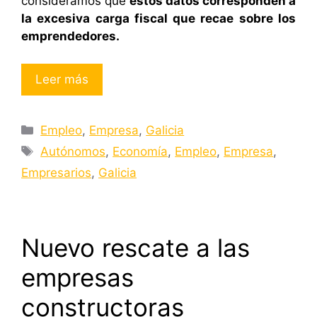
consideramos que
estos datos corresponden a
la excesiva carga fiscal que recae sobre los
emprendedores.
Leer más
Categorías
Empleo
,
Empresa
,
Galicia
Etiquetas
Autónomos
,
Economía
,
Empleo
,
Empresa
,
Empresarios
,
Galicia
Nuevo rescate a las
empresas
constructoras