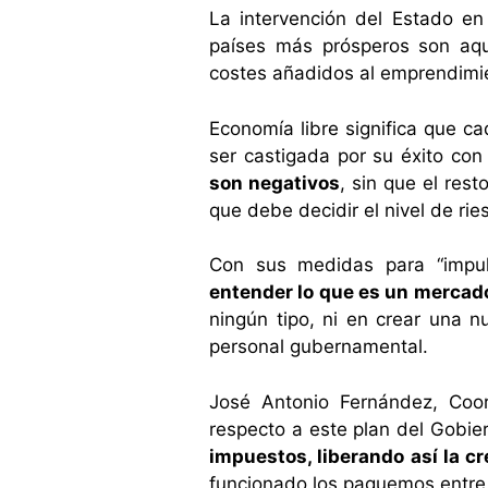
La intervención del Estado e
países más prósperos son aque
costes añadidos al emprendimien
Economía libre significa que c
ser castigada por su éxito con
son negativos
, sin que el res
que debe decidir el nivel de ri
Con sus medidas para “impul
entender lo que es un mercado
ningún tipo, ni en crear una 
personal gubernamental.
José Antonio Fernández, Coor
respecto a este plan del Gobier
impuestos, liberando así la c
funcionado los paguemos entre 