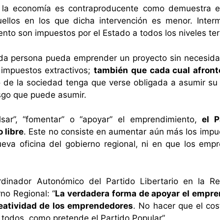
n la economía es contraproducente como demuestra e
llos en los que dicha intervención es menor. Interm
to son impuestos por el Estado a todos los niveles terr
ada persona pueda emprender un proyecto sin necesida
 impuestos extractivos;
también que cada cual afront
to de la sociedad tenga que verse obligada a asumir s
esgo que puede asumir.
sar”, “fomentar” o “apoyar” el emprendimiento,
el 
 libre
. Este no consiste en aumentar aún más los impu
nueva oficina del gobierno regional, ni en que los em
dinador Autonómico del Partido Libertario en la R
no Regional: “
La verdadera forma de apoyar el empren
reatividad de los emprendedores
. No hacer que el co
todos, como pretende el Partido Popular”.