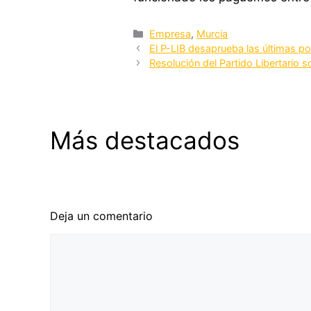
Categorías
Empresa
,
Murcia
El P-LIB desaprueba las últimas po
Resolución del Partido Libertario 
ALCANTARILLA (MURCIA).
ALCAN
Más destacados
Reparto de material electoral del
Repart
P-LIB
P-LIB
Deja un comentario
Comentario