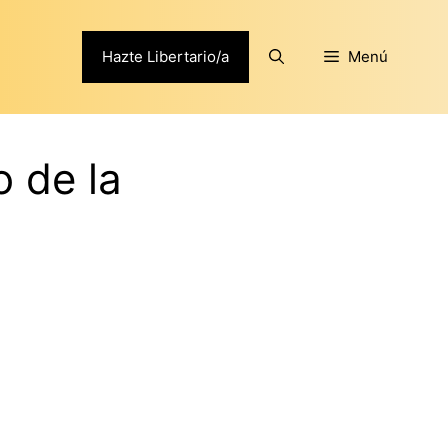
Hazte Libertario/a
Menú
o de la