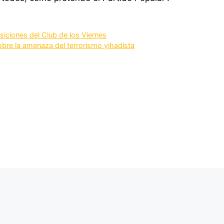
siciones del Club de los Viernes
sobre la amenaza del terrorismo yihadista
TARILLA (MURCIA).
o de material electoral del
Contra la unificación de tar
del taxi en Murcia