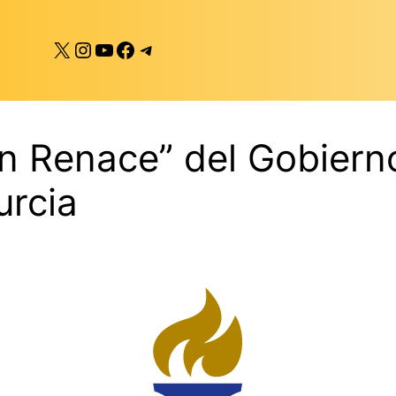
X
Instagram
YouTube
Facebook
Telegram
an Renace” del Gobiern
urcia