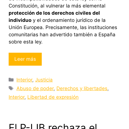
Constitución, al vulnerar la más elemental
protección de los derechos civiles del
individuo
y el ordenamiento jurídico de la
Unión Europea. Precisamente, las instituciones
comunitarias han advertido también a España
sobre esta ley.
Leer más
Categorías
Interior
,
Justicia
Etiquetas
Abuso de poder
,
Derechos y libertades
,
Interior
,
Libertad de expresión
El P-LIB rechaza el