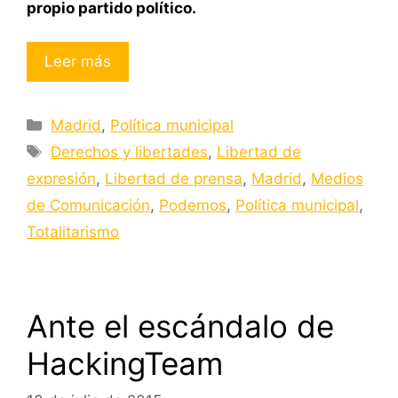
propio partido político.
Leer más
Categorías
Madrid
,
Política municipal
Etiquetas
Derechos y libertades
,
Libertad de
expresión
,
Libertad de prensa
,
Madrid
,
Medios
de Comunicación
,
Podemos
,
Política municipal
,
Totalitarismo
Ante el escándalo de
HackingTeam