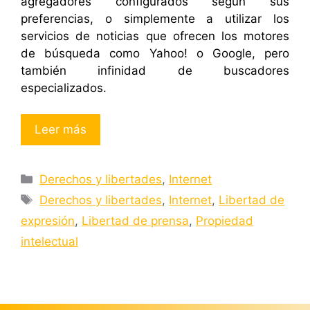
agregadores configurados según sus
preferencias, o simplemente a utilizar los
servicios de noticias que ofrecen los motores
de búsqueda como Yahoo! o Google, pero
también infinidad de buscadores
especializados.
Leer más
Categorías
Derechos y libertades
,
Internet
Etiquetas
Derechos y libertades
,
Internet
,
Libertad de
expresión
,
Libertad de prensa
,
Propiedad
intelectual