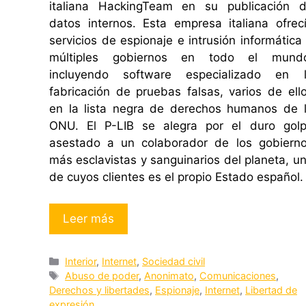
italiana HackingTeam en su publicación 
datos internos. Esta empresa italiana ofrec
servicios de espionaje e intrusión informática
múltiples gobiernos en todo el mund
incluyendo software especializado en 
fabricación de pruebas falsas, varios de ell
en la lista negra de derechos humanos de 
ONU. El P-LIB se alegra por el duro gol
asestado a un colaborador de los gobiern
más esclavistas y sanguinarios del planeta, u
de cuyos clientes es el propio Estado español.
Leer más
Categorías
Interior
,
Internet
,
Sociedad civil
Etiquetas
Abuso de poder
,
Anonimato
,
Comunicaciones
,
Derechos y libertades
,
Espionaje
,
Internet
,
Libertad de
expresión