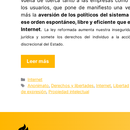
vuelta de tuerca tanto a las empresas como
los usuarios, que pone de manifiesto una v
más la
aversión de los políticos del sistema
ese orden espontáneo, libre y eficiente que 
Internet
.
La ley reformada aumenta nuestra insegurid
jurídica y somete los derechos del individuo a la acci
discrecional del Estado.
Leer más
Categorías
Internet
Etiquetas
Anonimato
,
Derechos y libertades
,
Internet
,
Libertad
de expresión
,
Propiedad intelectual