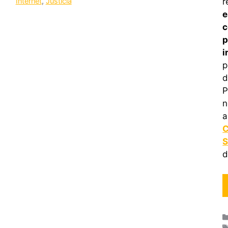
Internet
,
Justicia
r
e
c
p
i
p
d
P
n
a
C
S
d