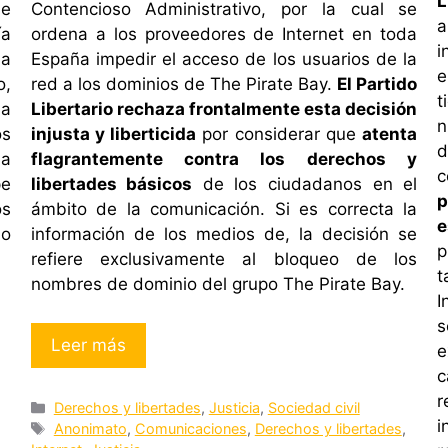
L
de
Contencioso Administrativo, por la cual se
a
ía
ordena a los proveedores de Internet en toda
i
 a
España impedir el acceso de los usuarios de la
e
o,
red a los dominios de The Pirate Bay.
El Partido
t
la
Libertario rechaza frontalmente esta decisión
n
os
injusta y liberticida
por considerar que
atenta
la
flagrantemente contra los derechos y
c
pe
libertades básicos
de los ciudadanos en el
p
os
ámbito de la comunicación.
Si es correcta la
e
no
información de los medios de, la decisión se
p
refiere exclusivamente al bloqueo de los
t
nombres de dominio del grupo The Pirate Bay.
I
s
Leer más
e
c
r
Categorías
Derechos y libertades
,
Justicia
,
Sociedad civil
i
Etiquetas
Anonimato
,
Comunicaciones
,
Derechos y libertades
,