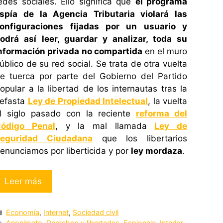
edes sociales. Ello significa que
el programa
spía de la Agencia Tributaria violará las
onfiguraciones fijadas por un usuario y
odrá así leer, guardar y analizar, toda su
nformación privada no compartida
en el muro
úblico de su red social. Se trata de otra vuelta
e tuerca por parte del Gobierno del Partido
opular a la libertad de los internautas tras la
efasta
Ley de Propiedad Intelectual
, la vuelta
l siglo pasado con la reciente
reforma del
ódigo Penal
, y la mal llamada
Ley de
eguridad Ciudadana
que los libertarios
enunciamos por liberticida y por
ley mordaza
.
Leer más
Categorías
Economía
,
Internet
,
Sociedad civil
Etiquetas
Anonimato
,
Derechos y libertades
,
Espionaje
,
Interior
,