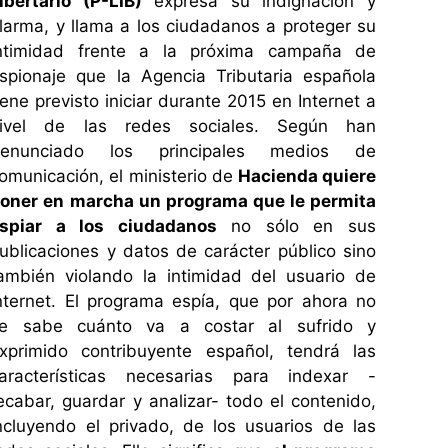
ibertario (P-LIB)
expresa su indignación y
larma, y llama a los ciudadanos a proteger su
ntimidad frente a la próxima campaña de
spionaje que la Agencia Tributaria española
iene previsto iniciar durante 2015 en Internet a
ivel de las redes sociales. Según han
denunciado los principales medios de
omunicación, el ministerio de
Hacienda quiere
oner en marcha un programa que le permita
spiar a los ciudadanos
no sólo en sus
ublicaciones y datos de carácter público sino
ambién violando la intimidad del usuario de
nternet. El programa espía, que por ahora no
e sabe cuánto va a costar al sufrido y
xprimido contribuyente español, tendrá las
aracterísticas necesarias para indexar -
ecabar, guardar y analizar- todo el contenido,
ncluyendo el privado, de los usuarios de las