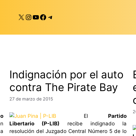
X
Instagram
YouTube
Facebook
Telegram
Indignación por el auto
contra The Pirate Bay
27 de marzo de 2015
2
do
El
Partido
ón
Libertario (P-LIB)
recibe indignado la
sa
resolución del Juzgado Central Número 5 de lo