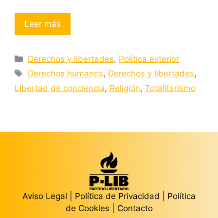
Leer más
Categorías
Derechos y libertades
,
Política exterior
Etiquetas
Derechos humanos
,
Derechos y libertades
,
Libertad de conciencia
,
Religión
,
Totalitarismo
Aviso Legal
|
Política de Privacidad
|
Política
de Cookies
|
Contacto