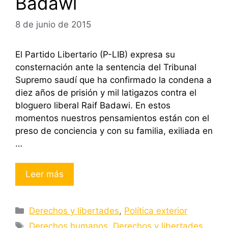
Badawi
8 de junio de 2015
El Partido Libertario (P-LIB) expresa su
consternación ante la sentencia del Tribunal
Supremo saudí que ha confirmado la condena a
diez años de prisión y mil latigazos contra el
bloguero liberal Raif Badawi. En estos
momentos nuestros pensamientos están con el
preso de conciencia y con su familia, exiliada en
…
Leer más
Categorías
Derechos y libertades
,
Política exterior
Etiquetas
Derechos humanos
,
Derechos y libertades
,