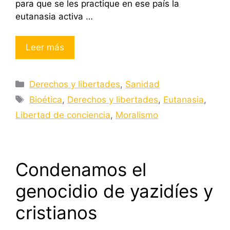
para que se les practique en ese país la
eutanasia activa …
Leer más
Categorías
Derechos y libertades
,
Sanidad
Etiquetas
Bioética
,
Derechos y libertades
,
Eutanasia
,
Libertad de conciencia
,
Moralismo
Condenamos el
genocidio de yazidíes y
cristianos