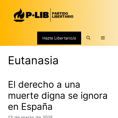
Saltar
al
contenido
Menú
Hazte Libertario/a
Eutanasia
El derecho a una
muerte digna se ignora
en España
13 de marzo de 2015