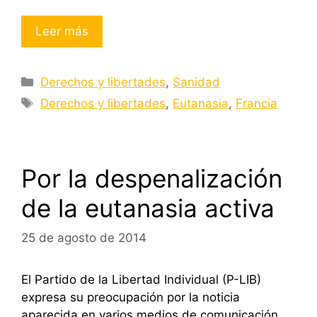
Leer más
Categorías
Derechos y libertades
,
Sanidad
Etiquetas
Derechos y libertades
,
Eutanasia
,
Francia
Por la despenalización
de la eutanasia activa
25 de agosto de 2014
El Partido de la Libertad Individual (P-LIB)
expresa su preocupación por la noticia
aparecida en varios medios de comunicación