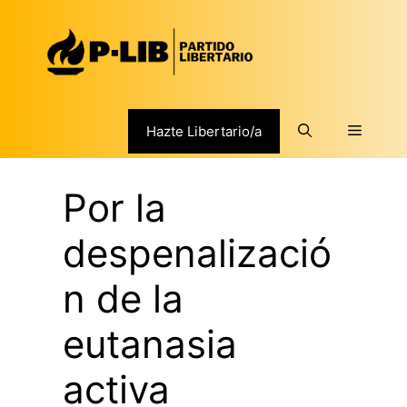
Saltar
al
contenido
Menú
Hazte Libertario/a
Por la
despenalizació
n de la
eutanasia
activa