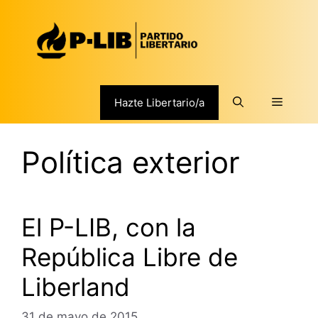
Saltar
al
contenido
Menú
Hazte Libertario/a
Política exterior
El P-LIB, con la
República Libre de
Liberland
31 de mayo de 2015