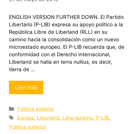
ENGLISH VERSION FURTHER DOWN. El Partido
Libertario (P-LIB) expresa su apoyo político a la
República Libre de Liberland (RLL) en su
camino hacia la consolidación como un nuevo
microestado europeo. El P-LIB recuerda que, de
conformidad con el Derecho internacional,
Liberland se halla en terra nullius, es decir,
tierra de …
Leer más
Categorías
Política exterior
Etiquetas
Europa
,
Liberland
,
Libertarismo
,
P-LIB
,
Política exterior