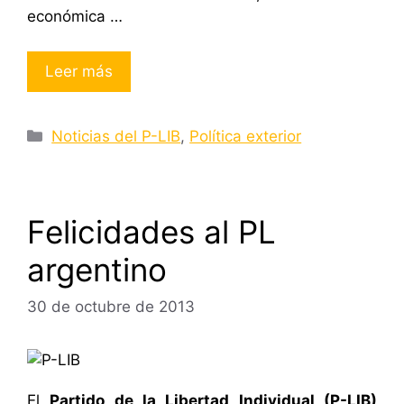
económica …
Leer más
Categorías
Noticias del P-LIB
,
Política exterior
Felicidades al PL
argentino
30 de octubre de 2013
El
Partido de la Libertad Individual (P-LIB)