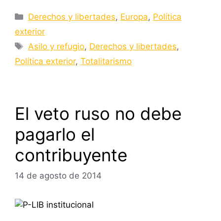
Categorías
Derechos y libertades
,
Europa
,
Política
exterior
Etiquetas
Asilo y refugio
,
Derechos y libertades
,
Política exterior
,
Totalitarismo
El veto ruso no debe
pagarlo el
contribuyente
14 de agosto de 2014