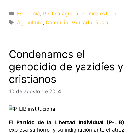
Categorías
Economía
,
Política agraria
,
Política exterior
Etiquetas
Agricultura
,
Comercio
,
Mercado
,
Rusia
Condenamos el
genocidio de yazidíes y
cristianos
10 de agosto de 2014
El
Partido de la Libertad Individual (P-LIB)
expresa su horror y su indignación ante el atroz