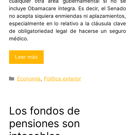
cualquier otra área gubernamental si no se
incluye Obamacare íntegra. Es decir, el Senado
no acepta siquiera enmiendas ni aplazamientos,
especialmente en lo relativo a la cláusula clave
de obligatoriedad legal de hacerse un seguro
médico.
Leer más
Categorías
Economía
,
Política exterior
Los fondos de
pensiones son