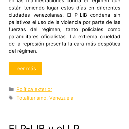
en las manifestaciones contra el régimen que
están teniendo lugar estos días en diferentes
ciudades venezolanas. El P-LIB condena sin
paliativos el uso de la violencia por parte de las
fuerzas del régimen, tanto policiales como
paramilitares oficialistas. La extrema crueldad
de la represión presenta la cara más despótica
del régimen.
Leer más
Categorías
Política exterior
Etiquetas
Totalitarismo
,
Venezuela
El P-LIB y el LP