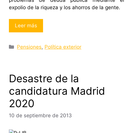
problemas de deuda pública mediante el
expolio de la riqueza y los ahorros de la gente.
Leer más
Categorías
Pensiones
,
Política exterior
Desastre de la
candidatura Madrid
2020
10 de septiembre de 2013