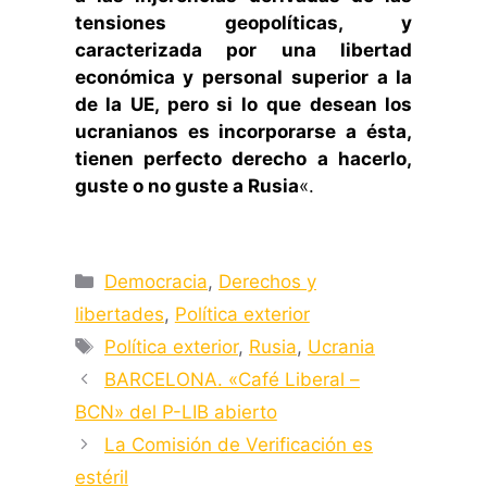
tensiones geopolíticas, y
caracterizada por una libertad
económica y personal superior a la
de la UE, pero si lo que desean los
ucranianos es incorporarse a ésta,
tienen perfecto derecho a hacerlo,
guste o no guste a Rusia
«.
Categorías
Democracia
,
Derechos y
libertades
,
Política exterior
Etiquetas
Política exterior
,
Rusia
,
Ucrania
BARCELONA. «Café Liberal –
BCN» del P-LIB abierto
La Comisión de Verificación es
estéril