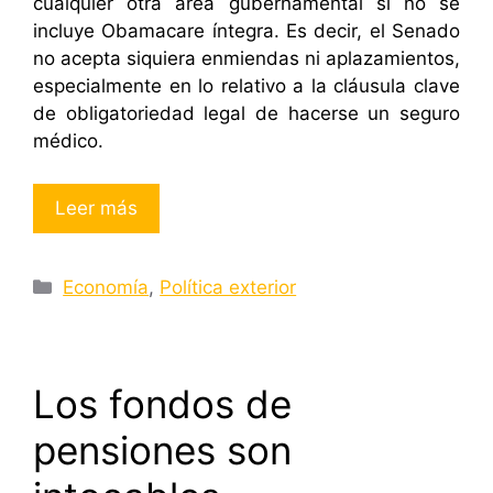
cualquier otra área gubernamental si no se
incluye Obamacare íntegra. Es decir, el Senado
no acepta siquiera enmiendas ni aplazamientos,
especialmente en lo relativo a la cláusula clave
de obligatoriedad legal de hacerse un seguro
médico.
Leer más
Categorías
Economía
,
Política exterior
Los fondos de
pensiones son