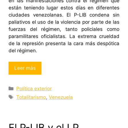
en las manifestaciones contra el régimen que
están teniendo lugar estos días en diferentes
ciudades venezolanas. El P-LIB condena sin
paliativos el uso de la violencia por parte de las
fuerzas del régimen, tanto policiales como
paramilitares oficialistas. La extrema crueldad
de la represión presenta la cara más despótica
del régimen.
Leer más
Categorías
Política exterior
Etiquetas
Totalitarismo
,
Venezuela
El P-LIB y el LP