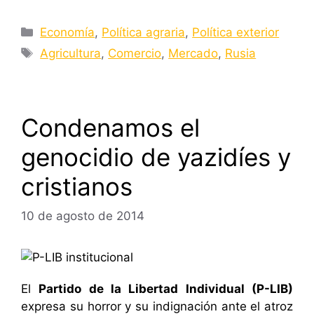
Categorías
Economía
,
Política agraria
,
Política exterior
Etiquetas
Agricultura
,
Comercio
,
Mercado
,
Rusia
Condenamos el
genocidio de yazidíes y
cristianos
10 de agosto de 2014
El
Partido de la Libertad Individual (P-LIB)
expresa su horror y su indignación ante el atroz