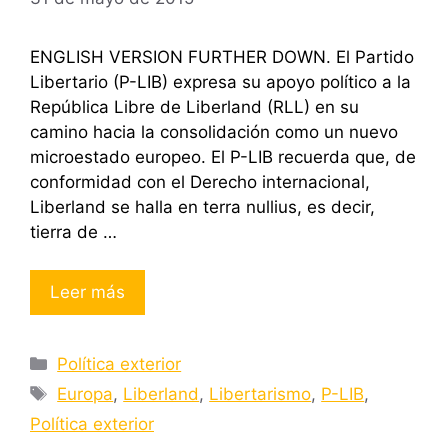
ENGLISH VERSION FURTHER DOWN. El Partido
Libertario (P-LIB) expresa su apoyo político a la
República Libre de Liberland (RLL) en su
camino hacia la consolidación como un nuevo
microestado europeo. El P-LIB recuerda que, de
conformidad con el Derecho internacional,
Liberland se halla en terra nullius, es decir,
tierra de …
Leer más
Categorías
Política exterior
Etiquetas
Europa
,
Liberland
,
Libertarismo
,
P-LIB
,
Política exterior