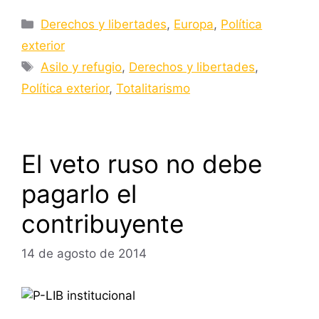
Categorías
Derechos y libertades
,
Europa
,
Política
exterior
Etiquetas
Asilo y refugio
,
Derechos y libertades
,
Política exterior
,
Totalitarismo
El veto ruso no debe
pagarlo el
contribuyente
14 de agosto de 2014