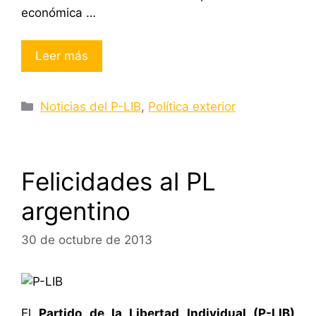
económica …
Leer más
Categorías
Noticias del P-LIB
,
Política exterior
Felicidades al PL
argentino
30 de octubre de 2013
El
Partido de la Libertad Individual (P-LIB)