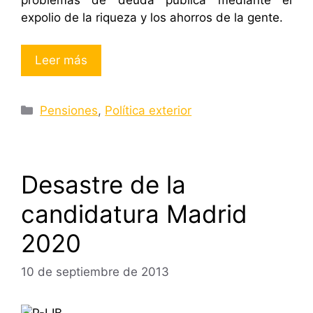
problemas de deuda pública mediante el
expolio de la riqueza y los ahorros de la gente.
Leer más
Categorías
Pensiones
,
Política exterior
Desastre de la
candidatura Madrid
2020
10 de septiembre de 2013