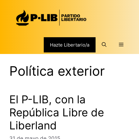
Saltar
al
contenido
Menú
Hazte Libertario/a
Política exterior
El P-LIB, con la
República Libre de
Liberland
31 de mayo de 2015