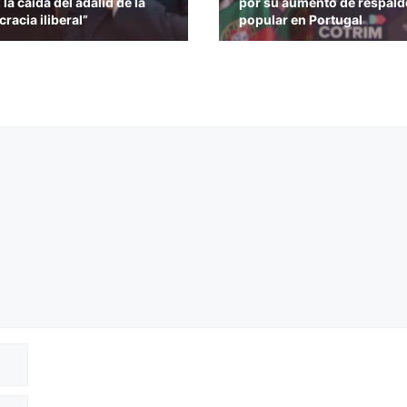
la caída del adalid de la
por su aumento de respald
racia iliberal”
popular en Portugal