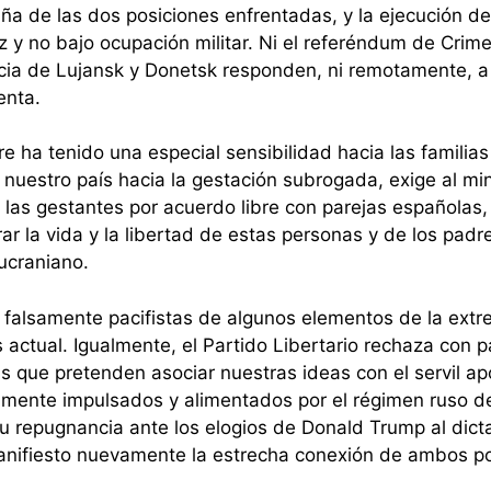
aña de las dos posiciones enfrentadas, y la ejecución de
z y no bajo ocupación militar. Ni el referéndum de Crime
cia de Lujansk y Donetsk responden, ni remotamente, 
enta.
pre ha tenido una especial sensibilidad hacia las famili
e nuestro país hacia la gestación subrogada, exige al mi
 las gestantes por acuerdo libre con parejas españolas
ar la vida y la libertad de estas personas y de los pad
 ucraniano.
 falsamente pacifistas de algunos elementos de la extr
 actual. Igualmente, el Partido Libertario rechaza con pa
s que pretenden asociar nuestras ideas con el servil apo
ramente impulsados y alimentados por el régimen ruso 
 su repugnancia ante los elogios de Donald Trump al dict
nifiesto nuevamente la estrecha conexión de ambos polí