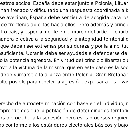
estros socios. España debe estar junto a Polonia, Lituan
han frenado y dificultado una respuesta coordinada a la
e se avecinan, España debe ser tierra de acogida para lo
a de fronteras abiertas hacia ellos. Pero además y princ
o país, y especialmente en el marco del artículo cuarto
era efectiva a la seguridad y la integridad territorial 
que deben ser extremas por su dureza y por la amplitud
nsuficiente. Ucrania debe ser ayudada a defenderse de l
o la potencia agresora. En virtud del principio libertar
oyo a la víctima de la misma, que en este caso es la soc
ebe sumarse a la alianza entre Polonia, Gran Bretaña y
ulte posible para repeler la agresión, expulsar a los inva
derecho de autodeterminación con base en el individuo,
omprendemos que la población de determinados territori
os o proceder a la secesión, pero esos procesos requie
das conforme a los estándares electorales básicos y baj