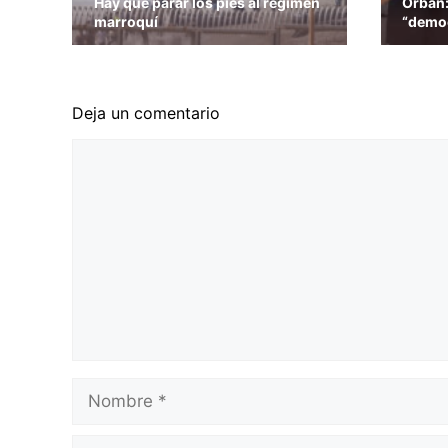
Hay que parar los pies al régimen
Orbán: 
marroquí
“democ
Deja un comentario
Comentario
Nombre
Correo