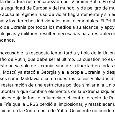
 la dictadura rusa encabezada por Vladimir Putin. En
 y la seguridad de Europa y del mundo, y de peligro de m
o acusa al régimen ruso de violar flagrantemente y sin e
nal y los derechos individuales más elementales. El P-
lio de Ucrania por todos los medios a su alcance, y apo
lógicas y militares resulten necesarias para restablece
dadanos.
inexcusable la respuesta lenta, tardía y tibia de la Uni
ío de Putin, que debe ser el último. La cuestión no es
sto no va solo de Ucrania, sino de la libertad en todas 
n, Moscú ya atacó a Georgia y a la propia Ucrania; y d
ses como Moldavia o como nuestros socios y aliados de l
 restauración de una estructura política similar a la Uni
 autoritaria que combina elementos de la extrema izquie
ses bajo la fuerte influencia o el control directo de Ru
ra Fría que la URSS perdió al implosionar, y restablecer
lecidas en la Conferencia de Yalta. Occidente no puede n