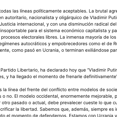
odas las líneas políticamente aceptables. La brutal ag
 autoritario, nacionalista y oligárquico de Vladimir Put
Justicia internacional, y con una disminución radical del
soportable para el sistema económico capitalista y par
procesos electorales libres. La inmensa mayoría de los
 regímenes autocráticos y empobrecedores como el de 
ente, como pasó en Ucrania, o terminan exiliándose par
 Partido Libertario, ha declarado hoy que “Vladimir Pu
es, y ha llegado el momento de frenarle definitivamente”
 la línea del frente del conflicto entre modelos de soci
 o no. El modelo occidental, enormemente mejorable, p
er otro pasado o actual, debe prevalecer cueste lo que 
acrificar la libertad. Sabemos que, además, siempre es in
ado el momento de defendernos. Estamos con Ucrania y 