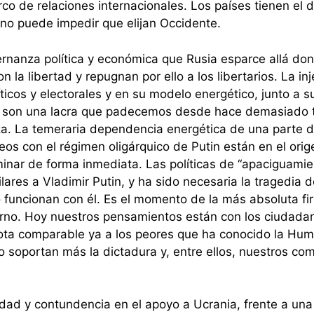
co de relaciones internacionales. Los países tienen el
a no puede impedir que elijan Occidente.
rnanza política y económica que Rusia esparce allá dond
la libertad y repugnan por ello a los libertarios. La in
ticos y electorales y en su modelo energético, junto a s
s, son una lacra que padecemos desde hace demasiado 
eza. La temeraria dependencia energética de una parte d
s con el régimen oligárquico de Putin están en el orig
inar de forma inmediata. Las políticas de “apaciguamie
lares a Vladimir Putin, y ha sido necesaria la tragedia
funcionan con él. Es el momento de la más absoluta firm
terno. Hoy nuestros pensamientos están con los ciudada
pota comparable ya a los peores que ha conocido la Hum
o soportan más la dictadura y, entre ellos, nuestros co
idad y contundencia en el apoyo a Ucrania, frente a una