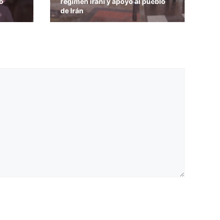
o
régimen iraní y apoyo al pueblo
de Irán