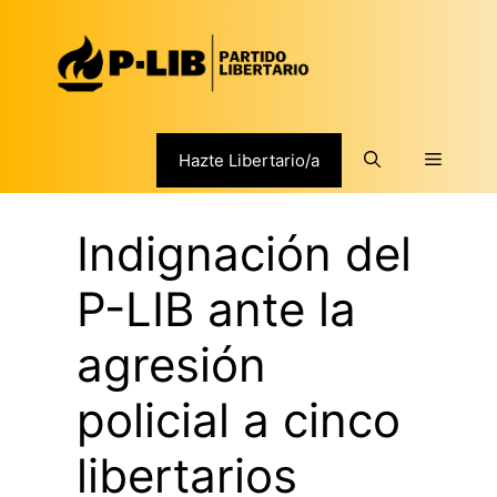
Saltar
al
contenido
Menú
Hazte Libertario/a
Indignación del
P-LIB ante la
agresión
policial a cinco
libertarios