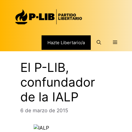
Saltar
al
contenido
Menú
Hazte Libertario/a
El P-LIB,
confundador
de la IALP
6 de marzo de 2015