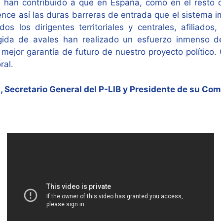
co, han contribuido a que en España, como en el resto 
nce así las duras barreras de entrada que el sistema i
os los dirigentes territoriales y centrales, afiliados,
gida de avales han realizado un esfuerzo inmenso d
mejor garantía de futuro de nuestro proyecto político. 
ral.
Secretario General del P-LIB y Presidente de su Comi