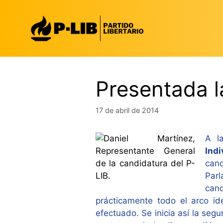
Saltar
al
contenido
Presentada l
17 de abril de 2014
A l
Indi
can
Parl
can
prácticamente todo el arco id
efectuado. Se inicia así la segu