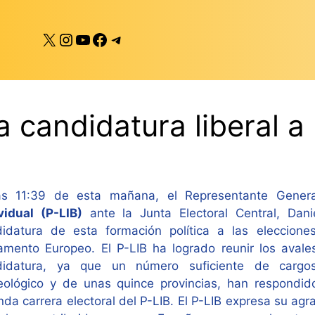
X
Instagram
YouTube
Facebook
Telegram
a candidatura liberal a
as 11:39 de esta mañana, el Representante Gener
vidual (P-LIB)
ante la Junta Electoral Central, Dani
didatura de esta formación política a las eleccio
amento Europeo. El P-LIB ha logrado reunir los avale
didatura, ya que un número suficiente de cargos 
eológico y de unas quince provincias, han respondid
nda carrera electoral del P-LIB.
El P-LIB expresa su agr