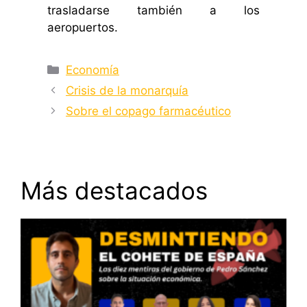
trasladarse también a los
aeropuertos.
Categorías
Economía
Crisis de la monarquía
Sobre el copago farmacéutico
Más destacados