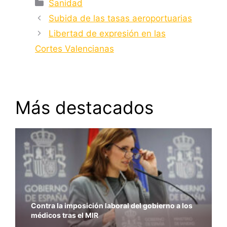
Categorías
Sanidad
Subida de las tasas aeroportuarias
Libertad de expresión en las
Cortes Valencianas
Más destacados
Contra la imposición laboral del gobierno a los
médicos tras el MIR
La solución a los problemas sanitarios no pasa