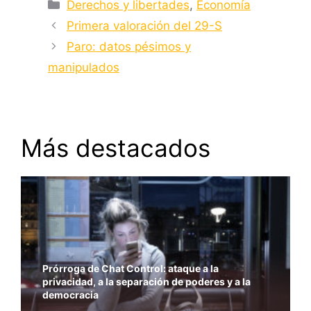
Categorías
Derechos y libertades
,
Economía
Primera valoración del 29-S
Paro: datos pésimos y
manipulados
Más destacados
Prórroga de Chat Control: ataque a la
privacidad, a la separación de poderes y a la
democracia