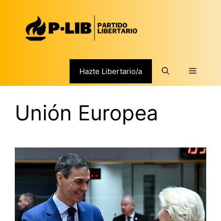
Saltar
al
contenido
Menú
Hazte Libertario/a
Unión Europea