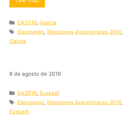
Leer más
Categorías
EA2016
,
Galicia
Etiquetas
Elecciones
,
Elecciones Autonómicas 2016
,
Galicia
8 de agosto de 2016
Categorías
EA2016
,
Euskadi
Etiquetas
Elecciones
,
Elecciones Autonómicas 2016
,
Euskadi