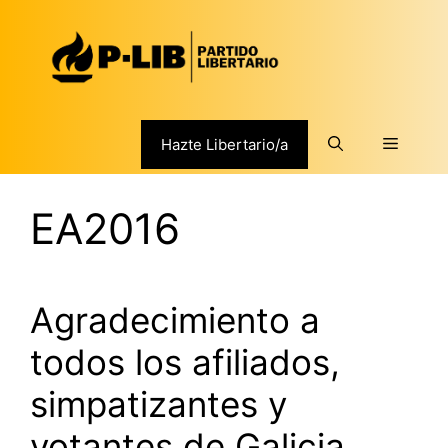
Saltar
al
contenido
Menú
Hazte Libertario/a
EA2016
Agradecimiento a
todos los afiliados,
simpatizantes y
votantes de Galicia