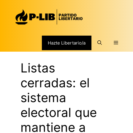
Saltar
al
contenido
Menú
Hazte Libertario/a
Listas
cerradas: el
sistema
electoral que
mantiene a