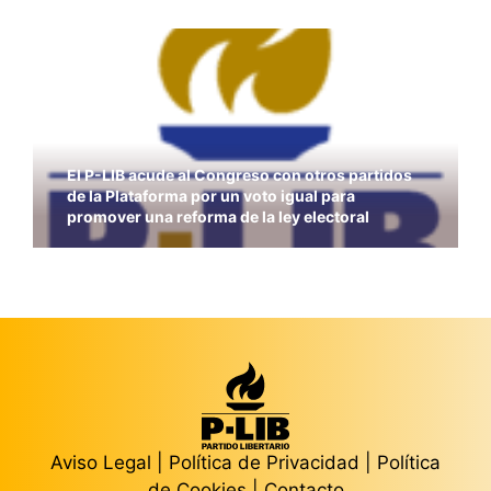
El P-LIB acude al Congreso con otros partidos
de la Plataforma por un voto igual para
promover una reforma de la ley electoral
Aviso Legal
|
Política de Privacidad
|
Política
de Cookies
|
Contacto