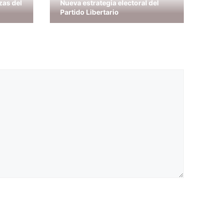
zas del
Nueva estrategia electoral del
Partido Libertario