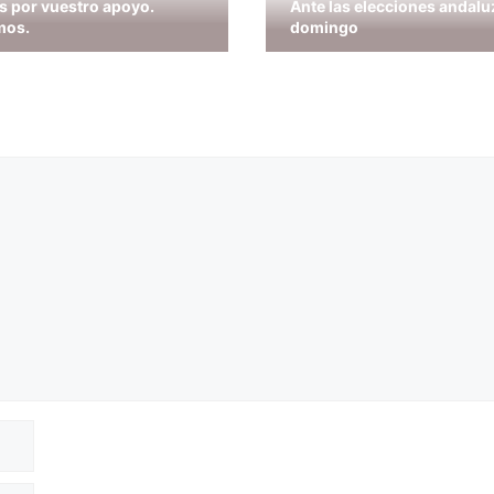
s por vuestro apoyo.
Ante las elecciones andalu
mos.
domingo