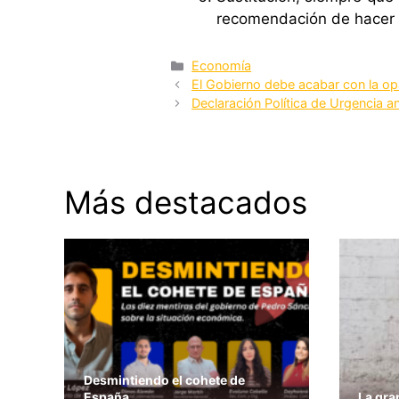
recomendación de hacer l
Categorías
Economía
El Gobierno debe acabar con la opa
Declaración Política de Urgencia an
Más destacados
Desmintiendo el cohete de
España
La gra