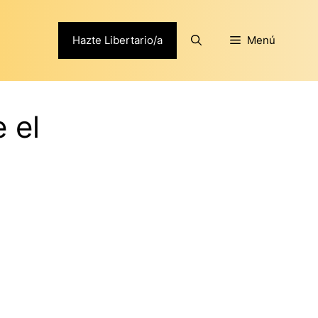
Hazte Libertario/a
Menú
 el