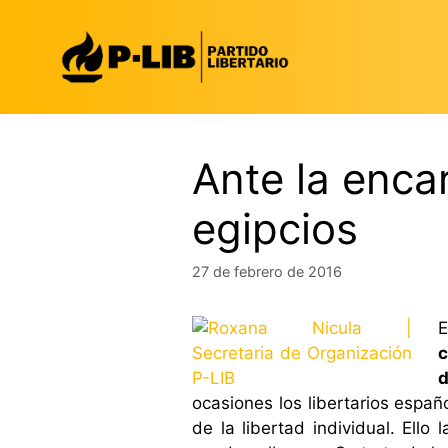
Saltar
al
contenido
Ante la encar
egipcios
27 de febrero de 2016
E
c
d
ocasiones los libertarios espa
de la libertad individual. Ell