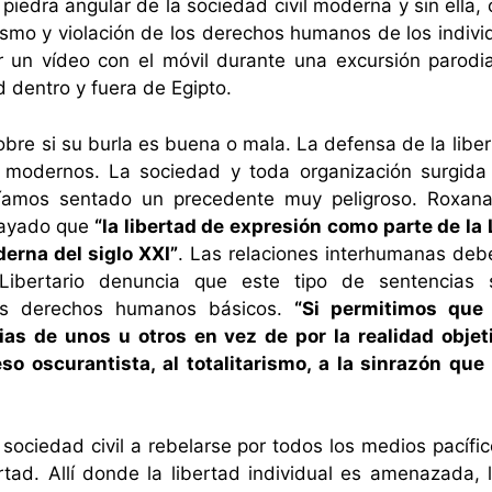
piedra angular de la sociedad civil moderna y sin ella, 
tismo y violación de los derechos humanos de los indivi
er un vídeo con el móvil durante una excursión parodi
d dentro y fuera de Egipto.
obre si su burla es buena o mala. La defensa de la lib
 modernos. La sociedad y toda organización surgida 
bríamos sentado un precedente muy peligroso. Roxana
rayado que
“la libertad de expresión como parte de la
erna del siglo XXI”
. Las relaciones interhumanas debe
o Libertario denuncia que este tipo de sentencias s
los derechos humanos básicos.
“Si permitimos que
ias de unos u otros en vez de por la realidad obj
 oscurantista, al totalitarismo, a la sinrazón que 
a sociedad civil a rebelarse por todos los medios pacífi
ertad. Allí donde la libertad individual es amenazada