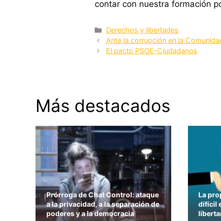
contar con nuestra formación pol
Categorías
Derechos y libertades
Ante la corrupción en la Comunida
El pacto PSOE-Ciudadanos
Más destacados
Prórroga de Chat Control: ataque
La pro
a la privacidad, a la separación de
difícil
poderes y a la democracia
liberta