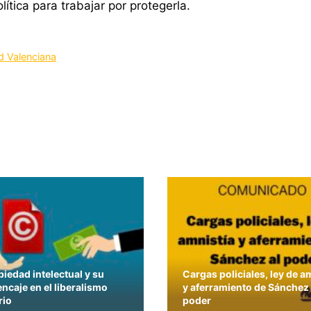
ítica para trabajar por protegerla.
d Valenciana
piedad intelectual y su
Cargas policiales, ley de a
 encaje en el liberalismo
y aferramiento de Sánchez 
rio
poder