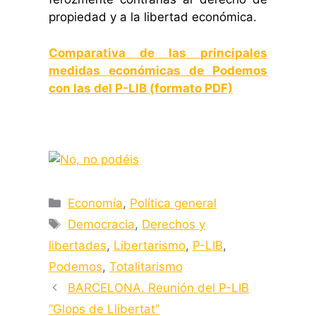
propiedad y a la libertad económica.
Comparativa de las principales
medidas económicas de Podemos
con las del P-LIB (formato PDF)
.
Categorías
Economía
,
Política general
Etiquetas
Democracia
,
Derechos y
libertades
,
Libertarismo
,
P-LIB
,
Podemos
,
Totalitarismo
BARCELONA. Reunión del P-LIB
“Glops de Llibertat”