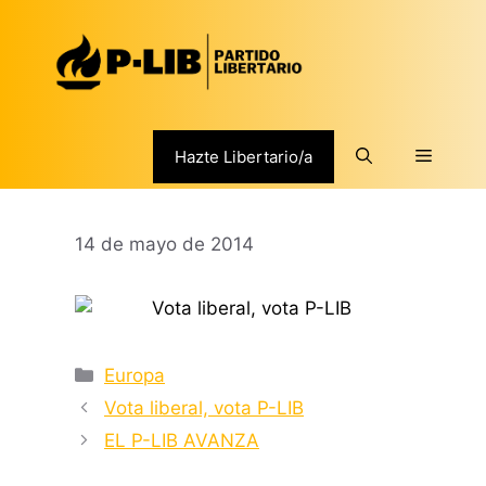
Saltar
al
contenido
Menú
Hazte Libertario/a
14 de mayo de 2014
Categorías
Europa
Vota liberal, vota P-LIB
EL P-LIB AVANZA