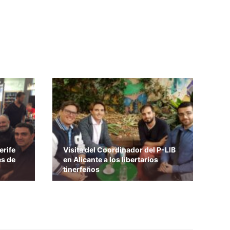
erife
Visita del Coordinador del P-LIB
es de
en Alicante a los libertarios
tinerfeños