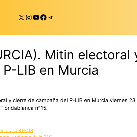
X
Instagram
YouTube
Facebook
Telegram
CIA). Mitin electoral y
 P-LIB en Murcia
ral y cierre de campaña del P-LIB en Murcia viernes 23 
/Floridablanca nº15.
ctoral del P-LIB
sobre la reforma de la PAC