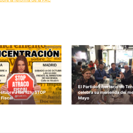
El Partido Libertario de Ten
octubre a las 12h: STOP
celebra su merienda del m
 Fiscal
Mayo