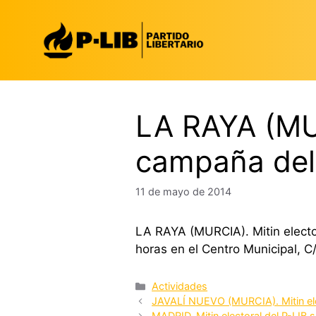
Saltar
al
contenido
LA RAYA (MUR
campaña del
11 de mayo de 2014
LA RAYA (MURCIA). Mitin electo
horas en el Centro Municipal, C
Categorías
Actividades
JAVALÍ NUEVO (MURCIA). Mitin ele
MADRID. Mitin electoral del P-LIB 