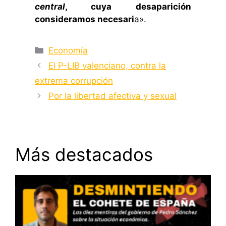
central
, cuya desaparición
consideramos necesari
a».
Categorías
Economía
El P-LIB valenciano, contra la
extrema corrupción
Por la libertad afectiva y sexual
Más destacados