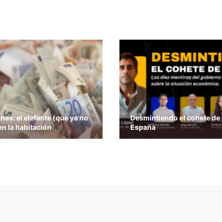
nes: el elefante (que ya no
Desmintiendo el cohete de
en la habitación
España