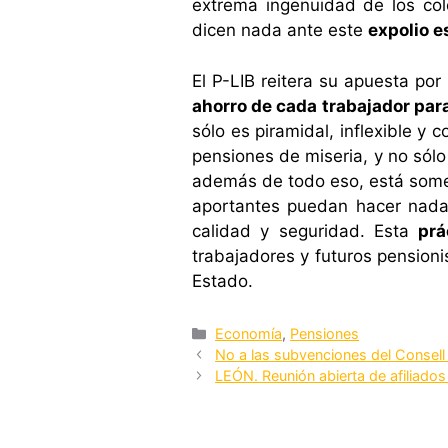
extrema ingenuidad de los col
dicen nada ante este
expolio e
El P-LIB reitera su apuesta po
ahorro de cada trabajador par
sólo es piramidal, inflexible y 
pensiones de miseria, y no sól
además de todo eso, está some
aportantes puedan hacer nada p
calidad y seguridad. Esta
prá
trabajadores y futuros pension
Estado.
Categorías
Economía
,
Pensiones
No a las subvenciones del Consel
LEÓN. Reunión abierta de afiliados