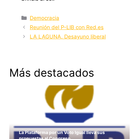
Categorías
Democracia
Reunión del P-LIB con Red.es
LA LAGUNA. Desayuno liberal
Más destacados
La Plataforma por un Voto Igual lleva sus
propuestas al Congreso