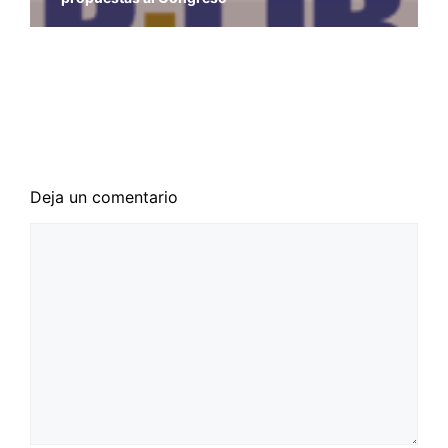
Elecciones andaluzas. Pierden los ciudadanos
Exposición sobre la realidad que se vive en
Venezuela
Ante la abdicación de Juan Carlos de Borbón
Deja un comentario
Comentario