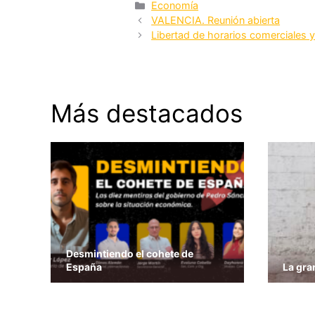
Categorías
Economía
VALENCIA. Reunión abierta
Libertad de horarios comerciales 
Más destacados
Desmintiendo el cohete de
España
La gra