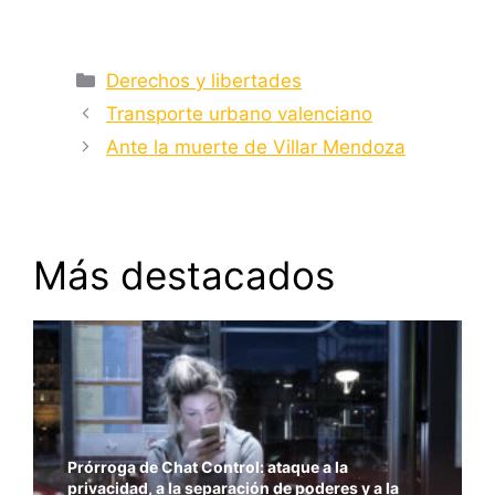
Categorías
Derechos y libertades
Transporte urbano valenciano
Ante la muerte de Villar Mendoza
Más destacados
Prórroga de Chat Control: ataque a la
privacidad, a la separación de poderes y a la