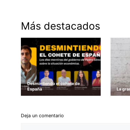
Más destacados
Desmintiendo el cohete de
España
La gra
Deja un comentario
Comentario