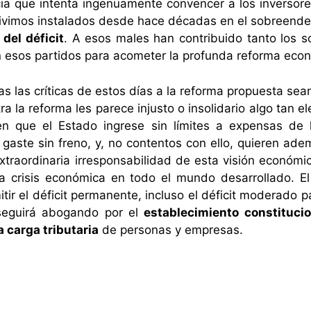
cia que intenta ingenuamente convencer a los inverso
. Vivimos instalados desde hace décadas en el sobreend
 del déficit
. A esos males han contribuido tanto los so
en esos partidos para acometer la profunda reforma econ
s las críticas de estos días a la reforma propuesta sea
a la reforma les parece injusto o insolidario algo tan 
ren que el Estado ingrese sin límites a expensas d
 gaste sin freno, y, no contentos con ello, quieren ad
xtraordinaria irresponsabilidad de esta visión económi
a crisis económica en todo el mundo desarrollado. El
itir el déficit permanente, incluso el déficit moderado
 seguirá abogando por el
establecimiento constitucio
a carga tributaria
de personas y empresas.