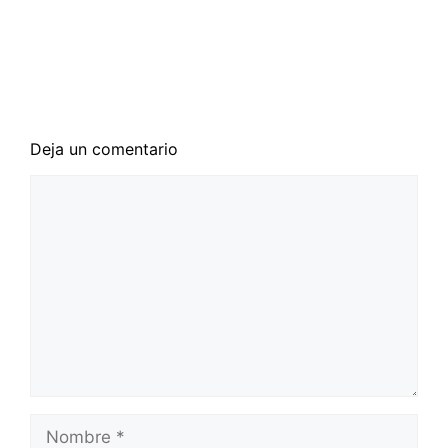
Venezuela
Ante la abdicación de Juan Carlos de Borbón
Deja un comentario
Comentario
Nombre