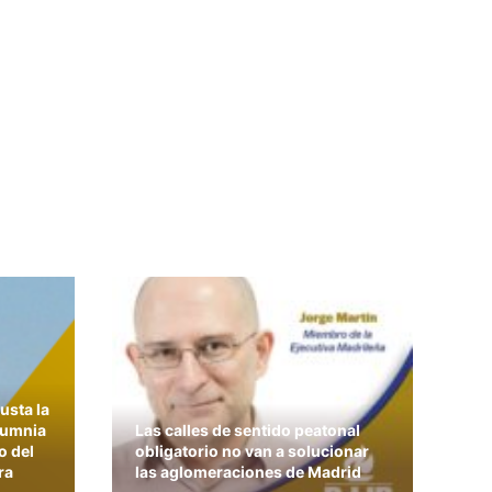
usta la
lumnia
Las calles de sentido peatonal
o del
obligatorio no van a solucionar
ra
las aglomeraciones de Madrid