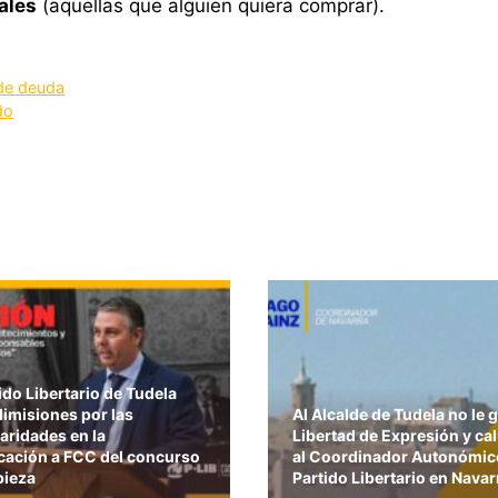
ales
(aquellas que alguien quiera comprar).
 de deuda
do
tido Libertario de Tudela
dimisiones por las
Al Alcalde de Tudela no le g
laridades en la
Libertad de Expresión y ca
cación a FCC del concurso
al Coordinador Autonómic
pieza
Partido Libertario en Navar