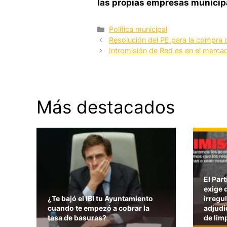
las propias empresas municip
Categorías
Política municipal
Resolución del PE para la compra
Intromisión de Red.es en el merca
Más destacados
El Par
exige 
¿Te bajó el IBI tu Ayuntamiento
irregu
cuando te empezó a cobrar la
adjudi
tasa de basuras?
de lim