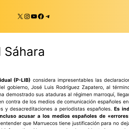
X
Instagram
YouTube
Facebook
Telegram
l Sáhara
idual (P-LIB)
considera impresentables las declaracio
del gobierno, José Luis Rodríguez Zapatero, al térm
a demostrado sus ataduras al régimen marroquí, llega
n contra de los medios de comunicación españoles en lo
es y desacreditaciones a periodistas españoles.
Es in
incluso acusar a los medios españoles de «errores
entender que Marruecos tiene justificación para no dejar