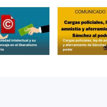
piedad intelectual y su
Cargas policiales, ley de a
 encaje en el liberalismo
y aferramiento de Sánchez 
rio
poder