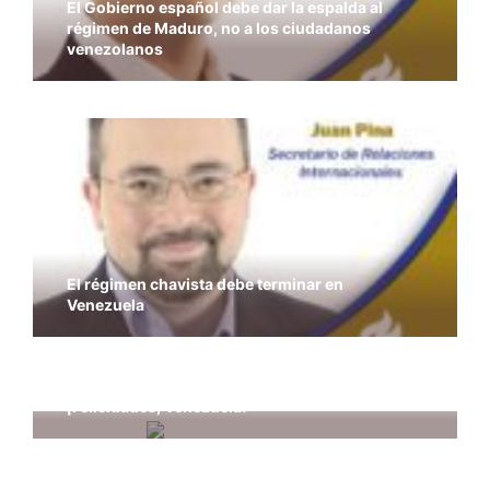
El Gobierno español debe dar la espalda al
régimen de Maduro, no a los ciudadanos
venezolanos
El régimen chavista debe terminar en
Venezuela
Los libertarios con Bruselas, con las víctimas y
contra el yihadismo
¡Felicidades, Venezuela!