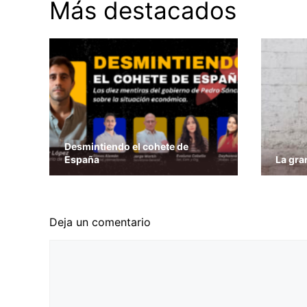
Más destacados
Desmintiendo el cohete de
España
La gra
Deja un comentario
Comentario