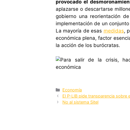
provocado el desmoronamient
aplazarse o descartarse millon
gobierno una reorientación de
implementación de un conjunto 
La mayoría de esas
medidas
, 
económica plena, factor esenci
la acción de los burócratas.
Categorías
Economía
El P-LIB pide transparencia sobre 
No al sistema Sitel