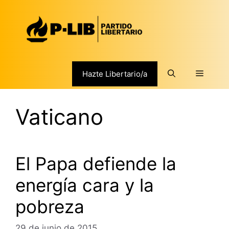
Saltar
al
contenido
Menú
Hazte Libertario/a
Vaticano
El Papa defiende la
energía cara y la
pobreza
29 de junio de 2015