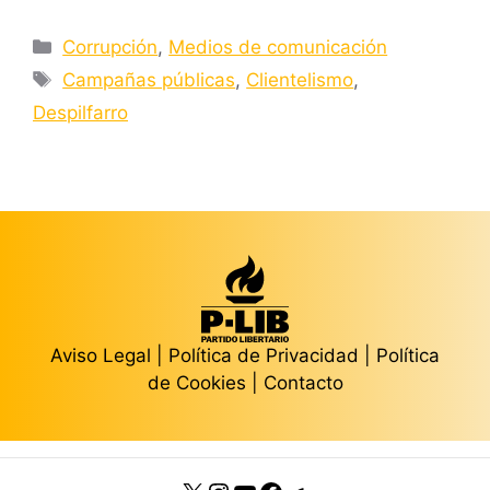
Categorías
Corrupción
,
Medios de comunicación
Etiquetas
Campañas públicas
,
Clientelismo
,
Despilfarro
Aviso Legal
|
Política de Privacidad
|
Política
de Cookies
|
Contacto