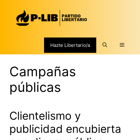
Saltar
al
contenido
Menú
Hazte Libertario/a
Campañas
públicas
Clientelismo y
publicidad encubierta