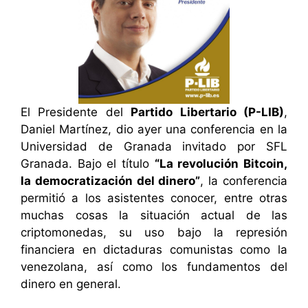
El Presidente del
Partido Libertario (P-LIB)
,
Daniel Martínez, dio ayer una conferencia en la
Universidad de Granada invitado por SFL
Granada. Bajo el título
“La revolución Bitcoin,
la democratización del dinero”
, la conferencia
permitió a los asistentes conocer, entre otras
muchas cosas la situación actual de las
criptomonedas, su uso bajo la represión
financiera en dictaduras comunistas como la
venezolana, así como los fundamentos del
dinero en general.