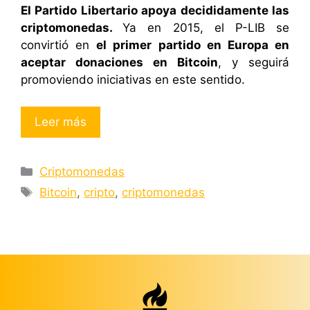
El Partido Libertario apoya decididamente las
criptomonedas.
Ya en 2015, el P-LIB se
convirtió en
el primer partido en Europa en
aceptar donaciones en Bitcoin
, y seguirá
promoviendo iniciativas en este sentido.
Leer más
Categorías
Criptomonedas
Etiquetas
Bitcoin
,
cripto
,
criptomonedas