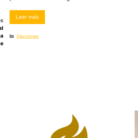
Leer más
os
al
a
Categorías
Elecciones
de