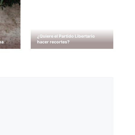
¿Quiere el Partido Libertario
na
hacer recortes?