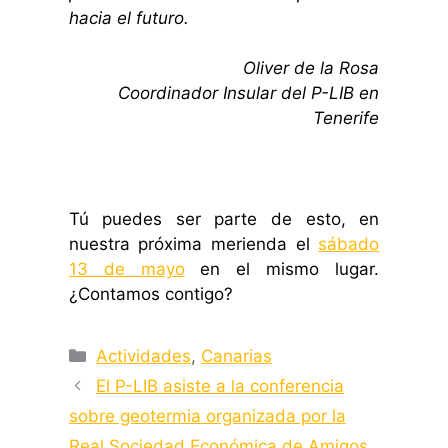
hacia el futuro.
Oliver de la Rosa
Coordinador Insular del P-LIB en
Tenerife
Tú puedes ser parte de esto, en
nuestra próxima merienda el
sábado
13 de mayo
en el mismo lugar.
¿Contamos contigo?
Categorías
Actividades
,
Canarias
El P-LIB asiste a la conferencia
sobre geotermia organizada por la
Real Sociedad Económica de Amigos