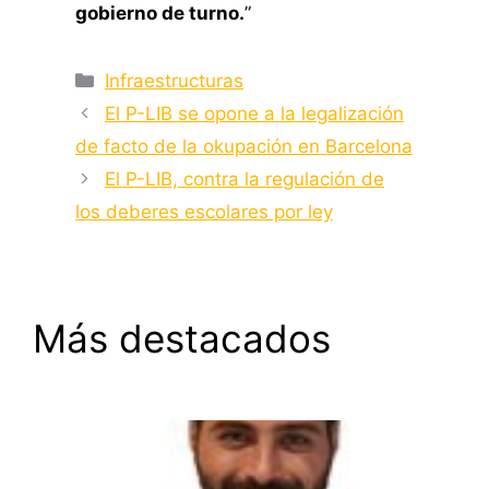
gobierno de turno.
”
Categorías
Infraestructuras
El P-LIB se opone a la legalización
de facto de la okupación en Barcelona
El P-LIB, contra la regulación de
los deberes escolares por ley
Más destacados
¿Por qué los extremeños tienen un mal servicio
ferroviario?