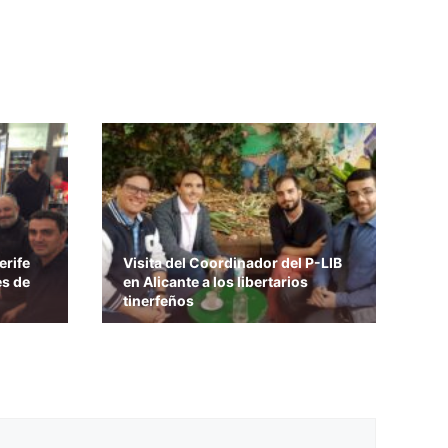
erife
Visita del Coordinador del P-LIB
es de
en Alicante a los libertarios
tinerfeños