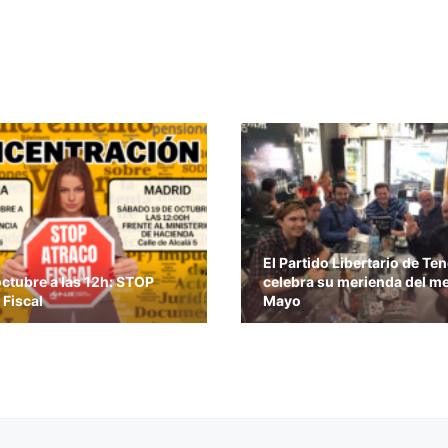
El Partido Libertario de Ten
octubre a las 12h: STOP
celebra su merienda del m
 Fiscal
Mayo