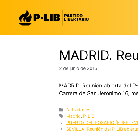
Saltar
al
contenido
MADRID. Reun
2 de junio de 2015
MADRID. Reunión abierta del P-L
Carrera de San Jerónimo 16, metr
Categorías
Actividades
Etiquetas
Madrid
,
P-LIB
PUERTO DEL ROSARIO (FUERTEVENT
SEVILLA. Reunión del P-LIB abiert