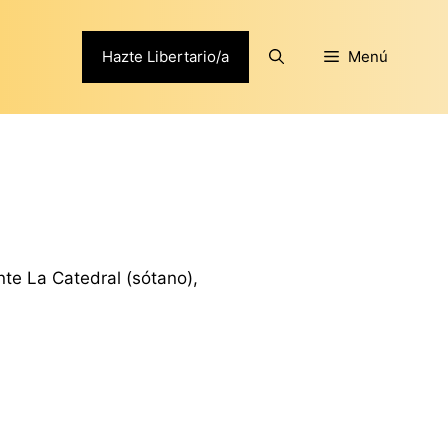
Hazte Libertario/a
Menú
nte La Catedral (sótano),