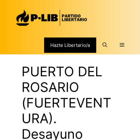
Saltar
al
contenido
Menú
Hazte Libertario/a
PUERTO DEL
ROSARIO
(FUERTEVENT
URA).
Desayuno