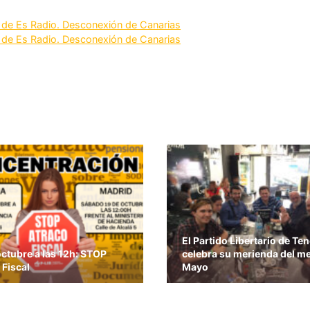
de Es Radio. Desconexión de Canarias
de Es Radio. Desconexión de Canarias
El Partido Libertario de Ten
octubre a las 12h: STOP
celebra su merienda del m
 Fiscal
Mayo