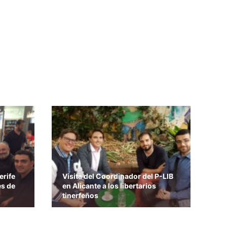
erife
Visita del Coordinador del P-LIB
es de
en Alicante a los libertarios
tinerfeños