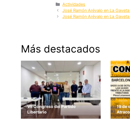
Categorías
Actividades
José Ramón Arévalo en La Gaveta 
José Ramón Arévalo en La Gaveta 
Más destacados
VII Congreso del Partido
19 de 
Libertario
Atraco