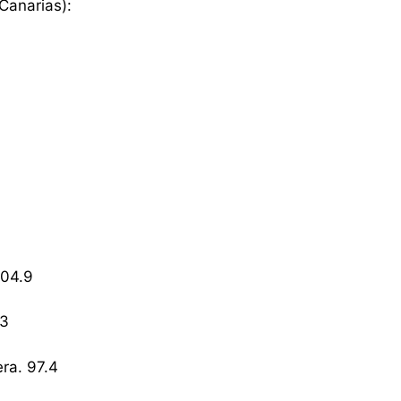
Canarias):
104.9
.3
era. 97.4