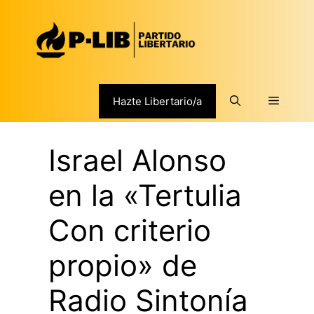
Saltar
al
contenido
Menú
Hazte Libertario/a
Israel Alonso
en la «Tertulia
Con criterio
propio» de
Radio Sintonía